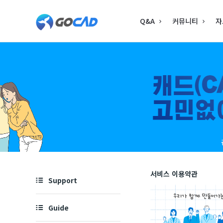
고
고
Q&A
커뮤니티
자
캐
캐
드
드
–
–
캐
캐
드
드
(CAD)
(CAD)
정
정
보
보
의
Explore
서비스 이용약관
Support
중
의
심
중
Guide