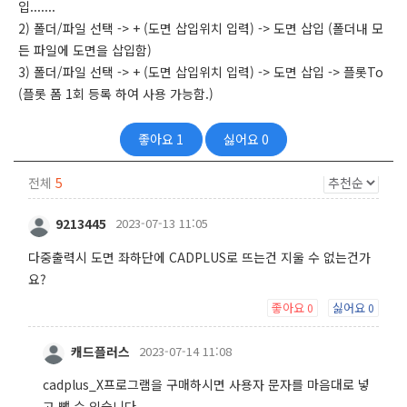
입.......
2) 폴더/파일 선택 -> + (도면 삽입위치 입력) -> 도면 삽입 (폴더내 모
든 파일에 도면을 삽입함)
3) 폴더/파일 선택 -> + (도면 삽입위치 입력) -> 도면 삽입 -> 플롯To
(플롯 폼 1회 등록 하여 사용 가능함.)
좋아요
1
싫어요
0
전체
5
9213445
2023-07-13 11:05
다중출력시 도면 좌하단에 CADPLUS로 뜨는건 지울 수 없는건가
요?
좋아요
싫어요
0
0
캐드플러스
2023-07-14 11:08
cadplus_X프로그램을 구매하시면 사용자 문자를 마음대로 넣
고 뺄 수 있습니다.