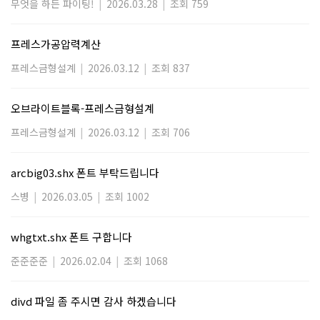
무엇을 하든 파이팅!
|
2026.03.28
|
조회 759
프레스가공압력계산
프레스금형설계
|
2026.03.12
|
조회 837
오브라이트블록-프레스금형설계
프레스금형설계
|
2026.03.12
|
조회 706
arcbig03.shx 폰트 부탁드립니다
스병
|
2026.03.05
|
조회 1002
whgtxt.shx 폰트 구합니다
준준준준
|
2026.02.04
|
조회 1068
divd 파일 좀 주시면 감사 하겠습니다