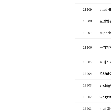
13809
zcad
13808
요양병원
13807
super
13806
국기계양
13805
프레스
13804
오브라
13803
arcbi
13802
whgtx
13801
divd