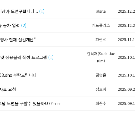
상가 도면구합니다...
(1)
alsrla
2025.12.
춤 공차 입력
(2)
캐드플러스
2025.12.
경사 철재 점검계단"
파란샘
2025.11.
김석재(Suck Jae
 및 상용블럭 작성 프로그램
(1)
2025.10.
Kim)
g03.shx 부탁드립니다
김송훈
2025.10.
자료 요청
정호영
2025.09.
탑 도면을 구할수 있을까요??ㅠㅠ
최준수
2025.09.