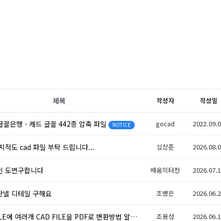
제목
작성자
작성일
 글꼴은행 - 캐드 글꼴 442종 압축 파일
gocad
2022.09.
NOTICE
지적도 cad 파일 부탁 드립니다...
심상준
2026.08.
인 도면구합니다
배움의터전
2026.07.
판넬 디테일 구해요
조병은
2026.06.
한개 FILE에 여러개 CAD FILE을 PDF로 변환방법 알수있나요?
조용성
(1)
2026.06.