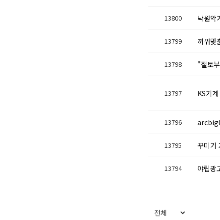
13800
낙원악기
13799
끼워맞
13798
"절토부
13797
KS기계
13796
arcbi
13795
꾸미기 
13794
야립광고