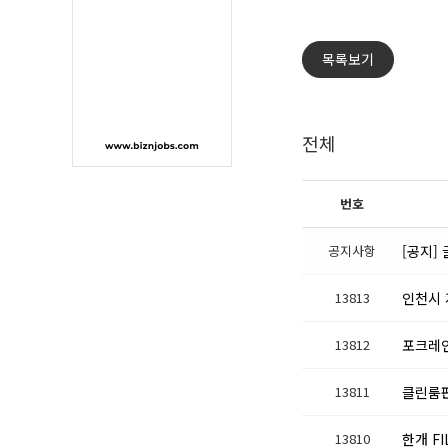
목록보기
전체
번호
공지사항
[공지]
13813
인천시 
13812
포크레
13811
클린룸
13810