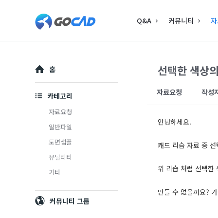
Q&A
커뮤니티
자
선택한 색상의
홈
자료요청
작성
카테고리
자료요청
안녕하세요.
일반파일
도면샘플
캐드 리습 자료 중 
유틸리티
위 리습 처럼 선택한
기타
만들 수 없을까요? 
커뮤니티 그룹