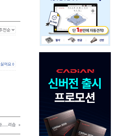
싫어요
0
....리습
»