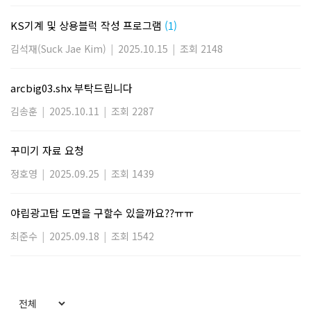
KS기계 및 상용블럭 작성 프로그램
(1)
김석재(Suck Jae Kim)
|
2025.10.15
|
조회 2148
arcbig03.shx 부탁드립니다
김송훈
|
2025.10.11
|
조회 2287
꾸미기 자료 요청
정호영
|
2025.09.25
|
조회 1439
야립광고탑 도면을 구할수 있을까요??ㅠㅠ
최준수
|
2025.09.18
|
조회 1542