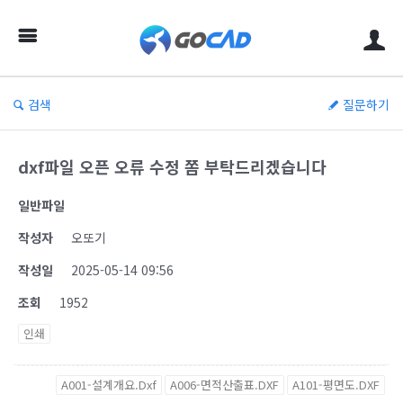
검색
질문하기
dxf파일 오픈 오류 수정 쫌 부탁드리겠습니다
일반파일
작성자
오또기
작성일
2025-05-14 09:56
조회
1952
인쇄
A001-설계개요.Dxf
A006-면적산출표.DXF
A101-평면도.DXF