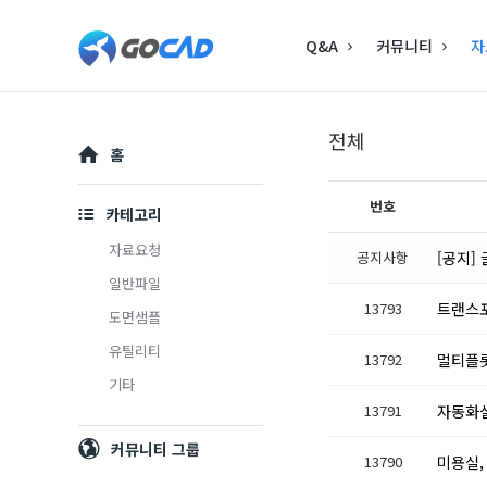
Q&A
커뮤니티
자
전체
홈
번호
카테고리
자료요청
공지사항
[공지]
일반파일
13793
트랜스포
도면샘플
유틸리티
13792
멀티플롯
기타
13791
자동화설
커뮤니티 그룹
13790
미용실,