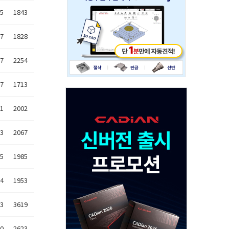
05
1843
27
1828
17
2254
17
1713
11
2002
03
2067
25
1985
14
1953
23
3619
10
2623