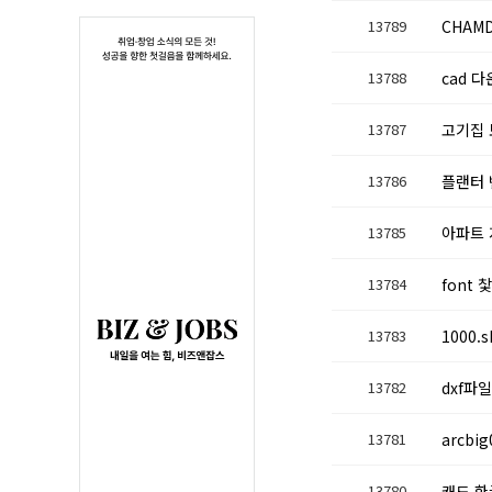
13789
CHAM
13788
cad 
13787
고기집 
13786
플랜터 
13785
아파트 
13784
font
13783
1000.
13782
dxf파
13781
arcbi
13780
캐드 한