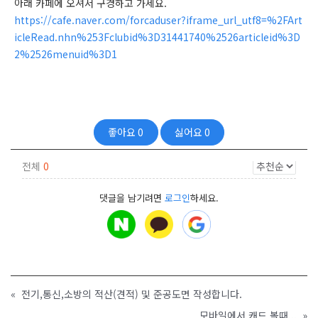
아래 카페에 오셔서 구경하고 가세요.
https://cafe.naver.com/forcaduser?iframe_url_utf8=%2FArt
icleRead.nhn%253Fclubid%3D31441740%2526articleid%3D
2%2526menuid%3D1
좋아요
0
싫어요
0
전체
0
댓글을 남기려면
로그인
하세요.
«
전기,통신,소방의 적산(견적) 및 준공도면 작성합니다.
모바일에서 캐드 볼때...
»