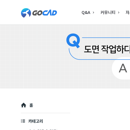
고
고
Q&A
커뮤니티
자
캐
캐
드
드
–
–
캐
캐
드
드
(CAD)
(CAD)
정
정
보
보
의
Explore
홈
중
의
심
중
카테고리