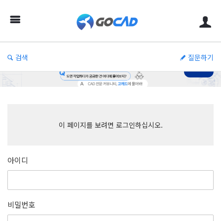
고
캐
드
–
검색
질문하기
캐
드
(CAD)
정
보
이 페이지를 보려면 로그인하십시오.
의
중
아이디
심
비밀번호