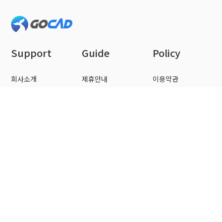
Support
Guide
Policy
회사소개
제휴안내
이용약관
FAQ
광고안내
개인정보 처리방침
문의하기
넥스트코드 | 사업자등록번호 : 206-30-32067 | 통신판매업신고번호
: 제2013-서울영등포-1112호 | 대표 : 정은숙
주소 : 서울시 금천구 가산디지털1로 142 416호(더스카이벨리1차) |