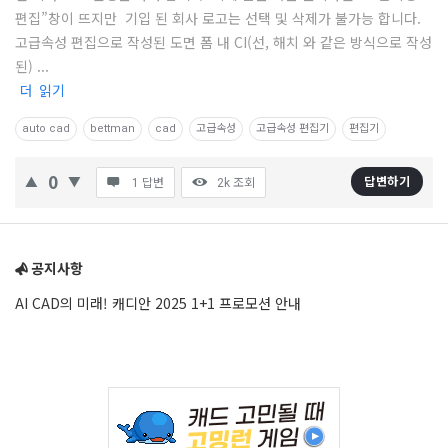
편집”창이 뜨지만 기입 된 회사 로고는 선택 및 삭제가 불가능 합니다.
(CAD)
고급속성 편집으로 작성된 도면 폼 내 CI(선, 해치 와 같은 방식으로 작성
정
된) ...
보
더 읽기
의
auto cad
bettman
cad
고급속성
고급속성 편집기
편집기
중
심
0
답변하기
1 답변
2k
조회
Latest
Sidebar
질
문
공지사항
AI CAD의 미래! 캐디안 2025 1+1 프로모션 안내
Adv
234x60