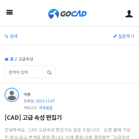
고
캐
드
–
검색
질문하기
캐
드
(CAD)
홈
/
고급속성
정
보
의
고
익명
중
캐
등록일:
2023-12-07
심
드
카테고리:
자유질문
[CAD] 고급 속성 편집기
–
캐
안녕하세요. CAD 고급속성 편집기능 질문 드립니다! 도면 폼에 기입
드
된 회사 로고 변경을 하려 합니다. 이에 폼을 더블 클릭하면 “고급속성