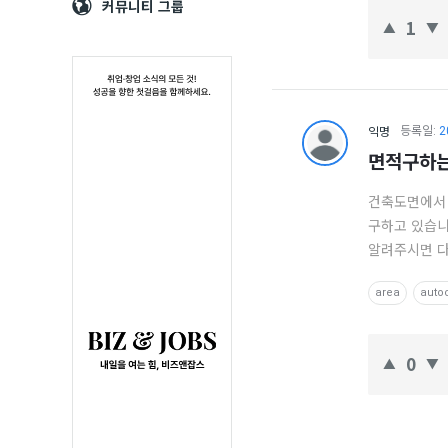
Navigation
심
커뮤니티 그룹
(CAD)
1
정
보
익명
의
등록일:
2
면적구하는
중
건축도면에서 객
심
구하고 있습니
알려주시면 다
Latest
질
area
auto
문
0