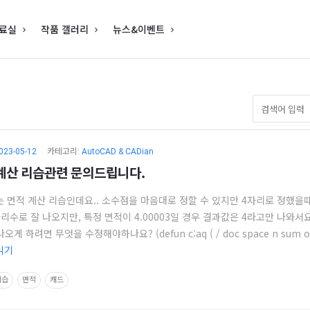
료실
작품 갤러리
뉴스&이벤트
023-05-12
카테고리:
AutoCAD & CADian
계산 리습관련 문의드립니다.
는 면적 계산 리습인데요.. 소수점을 마음대로 정할 수 있지만 4자리로 정했을
리수로 잘 나오지만, 특정 면적이 4.00003일 경우 결과값은 4라고만 나와서요
나오게 하려면 무엇을 수정해야하나요? (defun c:aq ( / doc space n sum ob
읽기
리습
면적
캐드