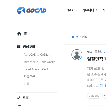
고
고
Q&A
커뮤니티
자
캐
캐
드
드
–
Explore
–
홈
캐
홈
/
면적
캐
드
카테고리
드
익명
고
등록일:
2
(CAD)
AutoCAD & CADian
일괄면적 
(CAD)
Inventor & Solidworks
캐
정
제가 쓰고 있
Revit & ArchiCAD
정
보
드
은 소수점 4자
자유질문
보
의
4.0000으로 
–
기타
cplst ...
더 
중
의
캐
심
autocad
투표
중
드