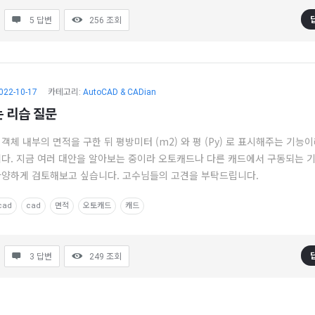
5 답변
256
조회
022-10-17
카테고리:
AutoCAD & CADian
 리습 질문
체 내부의 면적을 구한 뒤 평방미터 (m2) 와 평 (Py) 로 표시해주는 기능이라 
다. 지금 여러 대안을 알아보는 중이라 오토캐드나 다른 캐드에서 구동되는 
양하게 검토해보고 싶습니다. 고수님들의 고견을 부탁드립니다.
cad
cad
면적
오토캐드
캐드
3 답변
249
조회