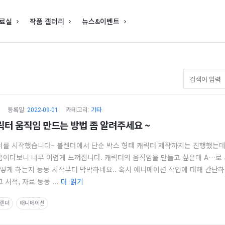
료실
작품 갤러리
뉴스&이벤트
등록일:
2022-09-01
카테고리:
기타
릭터 움직임 만드는 방법 좀 알려주세요 ~
더를 시작했습니다~ 블렌더에서 단순 박스 형태 캐릭터 제작까지는 진행했는데
음이다보니 너무 어렵게 느껴집니다. 캐릭터의 움직임을 만들고 싶은데 A…로
어떻게 하는지 등등 시작부터 막막하네요.. 혹시 애니메이션 작업에 대해 간단
 서적, 자료 등등 ...
더 읽기
렌더
애니메이션