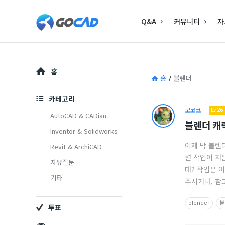
고
고
Q&A
커뮤니티
자
캐
캐
드
드
–
Explore
–
홈
캐
홈
/
블렌더
캐
드
카테고리
드
모코코
고
Lv.26
(CAD)
AutoCAD & CADian
블렌더 캐
(CAD)
Inventor & Solidworks
캐
정
이제 막 블렌
Revit & ArchiCAD
정
보
드
션 작업이 처
자유질문
보
의
대? 작업은 
–
기타
주시거나, 참고
중
의
캐
심
blender
블
투표
중
드