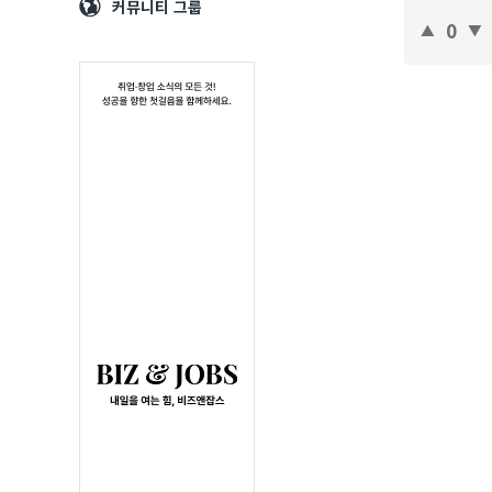
Navigation
심
커뮤니티 그룹
(CAD)
0
정
보
의
중
심
Latest
질
문