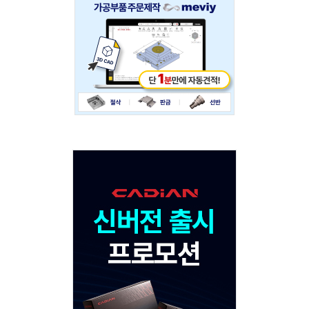
234x60
Adv
120x600