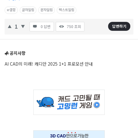
(CAD)
xr결합
글자밀림
문자밀림
텍스트밀림
정
보
1
답변하기
0 답변
750
조회
의
Sidebar
중
공지사항
심
Latest
AI CAD의 미래! 캐디안 2025 1+1 프로모션 안내
질
문
Adv
234x60
Adv