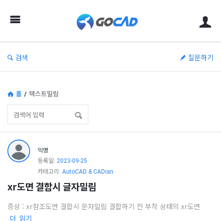
고
캐
드
–
검색
질문하기
캐
드
(CAD)
홈
/
텍스트밀림
정
보
의
고
익명
중
캐
등록일:
2023-09-25
심
드
카테고리:
AutoCAD & CADian
xr도면 결합시 글자밀림
–
캐
증상 : xr참조도면 결합시 문자밀림 결합하기 전 부착 상태의 xr도면
드
더 읽기