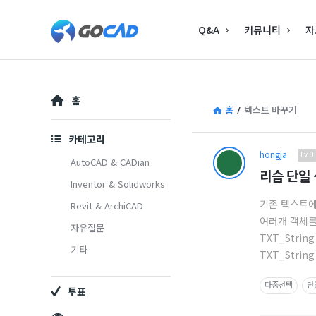
고
고
Q&A
커뮤니티
자
캐
캐
드
드
–
Explore
–
홈
캐
홈
/
텍스트 바꾸기
캐
드
카테고리
드
hongja
고
Lv.0
(CAD)
AutoCAD & CADian
리습 단일
(CAD)
Inventor & Solidworks
캐
정
기존 텍스트에
Revit & ArchiCAD
정
보
드
여러개 객체를 
자유질문
보
의
TXT_String
–
기타
TXT_String n
중
의
캐
심
다중선택
단
투표
중
드