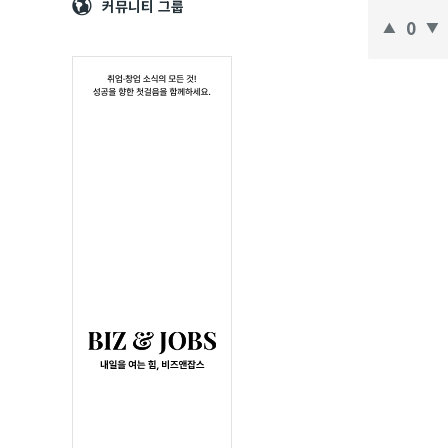
Navigation
심
커뮤니티 그룹
(CAD)
0
정
보
의
중
심
Latest
질
문