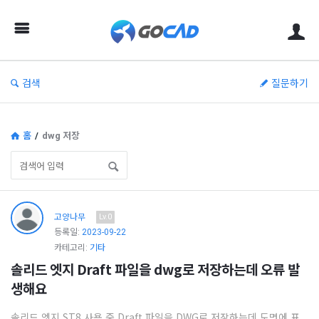
고
캐
드
–
검색
질문하기
캐
드
(CAD)
홈
/
dwg 저장
정
보
의
고
고양나무
Lv.0
중
캐
등록일:
2023-09-22
심
드
카테고리:
기타
솔리드 엣지 Draft 파일을 dwg로 저장하는데 오류 발
–
생해요
캐
드
솔리드 엣지 ST8 사용 중 Draft 파일을 DWG로 저장하는데 도면에 표