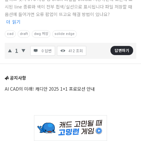
시된 line 종류와 색이 전부 흰색/실선으로 표시됩니다 파일 저장할 때
(CAD)
옵션에 들어가면 오류 팝업이 뜨고요 해결 방법이 있나요?
정
더 읽기
보
cad
draft
dwg 저장
solide edge
의
중
1
답변하기
0 답변
412
조회
심
Latest
Sidebar
질
공지사항
문
AI CAD의 미래! 캐디안 2025 1+1 프로모션 안내
Adv
234x60