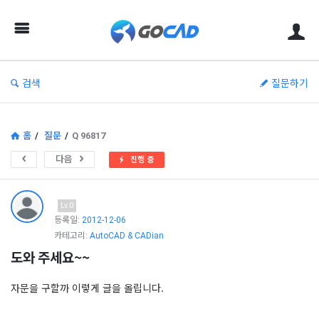
고
캐
드
–
검색
질문하기
캐
드
(CAD)
홈
/
질문
/
Q 96817
정
다음
진행 중
보
의
Lv.0
중
등록일:
2012-12-06
카테고리:
AutoCAD & CADian
심
도와 주세요~~
자문을 구할까 이렇게 글을 올립니다.