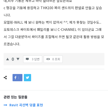
내,외부 기둥은 세우고 바닥 슬라브는 깔았는데요
c 형강을 기둥에 용접하고 THK100 짜리 샌드위치 판넬로 만들고 싶습
니다.
모델링-WALL 에 보니 원하는 벽이 없어서 ^^; 제가 못찾는 것일수도..
오토데스크 싸이트에서 패밀리를 보니 C-CHANNEL 이 있더군요 그래
서 그걸 다운받아서 싸이즈를 조절해서 쓰면 될것 같은데 활용 방법을 모
르겠습니다.
0
3 답변
0
조회
관련 있는 질문들
Revit 곡선벽 덩쿨 표현