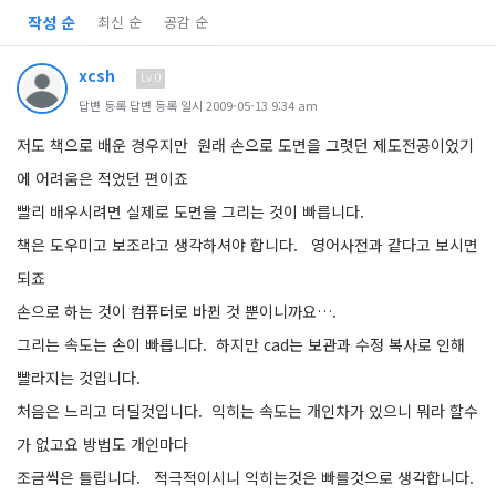
작성 순
최신 순
공감 순
xcsh
Lv.0
답변 등록 답변 등록 일시 2009-05-13 9:34 am
저도 책으로 배운 경우지만 원래 손으로 도면을 그렷던 제도전공이었기
에 어려움은 적었던 편이죠
빨리 배우시려면 실제로 도면을 그리는 것이 빠릅니다.
책은 도우미고 보조라고 생각하셔야 합니다. 영어사전과 같다고 보시면
되죠
손으로 하는 것이 컴퓨터로 바뀐 것 뿐이니까요….
그리는 속도는 손이 빠릅니다. 하지만 cad는 보관과 수정 복사로 인해
빨라지는 것입니다.
처음은 느리고 더딜것입니다. 익히는 속도는 개인차가 있으니 뭐라 할수
가 없고요 방법도 개인마다
조금씩은 틀립니다. 적극적이시니 익히는것은 빠를것으로 생각합니다.