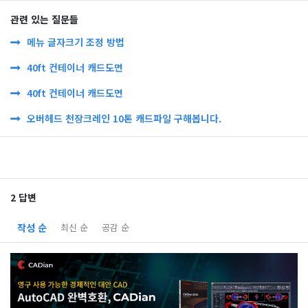
관련 있는 질문들
메뉴 글자크기 조정 방법
40ft 컨테이너 캐드도면
40ft 컨테이너 캐드도면
오버헤드 천장크레인 10톤 캐드파일 구해봅니다.
2 답변
작성 순
최신 순
공감 순