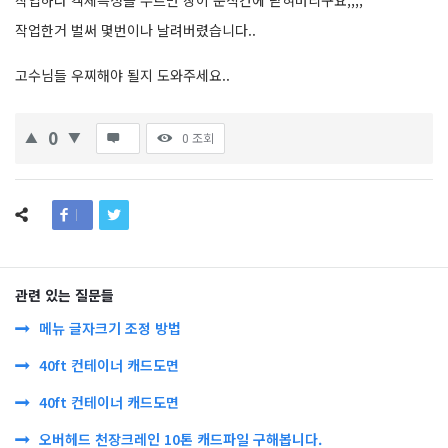
작업하다 객체특성을 누르면 창이 순식간에 닫혀버리구요,,,,
작업한거 벌써 몇번이나 날려버렸습니다..
고수님들 우찌해야 될지 도와주세요..
0
0
조회
관련 있는 질문들
메뉴 글자크기 조정 방법
40ft 컨테이너 캐드도면
40ft 컨테이너 캐드도면
오버헤드 천장크레인 10톤 캐드파일 구해봅니다.