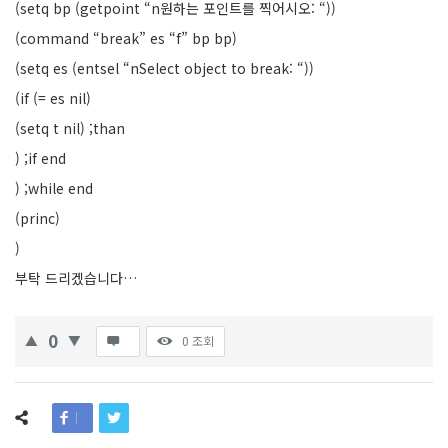
(setq bp (getpoint “n원하는 포인트를 찍어시오: “))
(command “break” es “f” bp bp)
(setq es (entsel “nSelect object to break: “))
(if (= es nil)
(setq t nil) ;than
) ;if end
) ;while end
(princ)
)
부탁 드리겠습니다…
0
0
조회