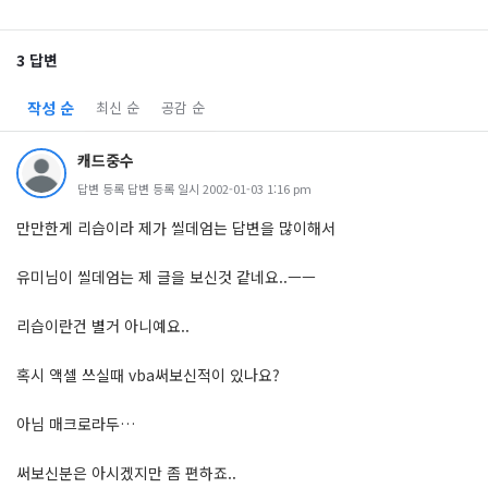
3 답변
작성 순
최신 순
공감 순
캐드중수
답변 등록 답변 등록 일시 2002-01-03 1:16 pm
만만한게 리습이라 제가 씰데엄는 답변을 많이해서
유미님이 씰데엄는 제 글을 보신것 같네요..ㅡㅡ
리습이란건 별거 아니예요..
혹시 액셀 쓰실때 vba써보신적이 있나요?
아님 매크로라두…
써보신분은 아시겠지만 좀 편하죠..