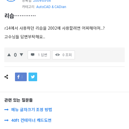
등록일:
2004-05-06
카테고리:
AutoCAD & CADian
리습…………
r14에서 사용하던 리습을 2002에 사용할려면 어찌해야져..?
고수님들 답변부탁해요..
0
1 답변
0
조회
관련 있는 질문들
메뉴 글자크기 조정 방법
40ft 컨테이너 캐드도면