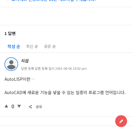
1 답변
작성 순
최신 순
공감 순
시삽
답변 등록 답변 등록 일시 2001-08-06 10:02 pm
AutoLISP이란…
AutoCAD에 새로운 기능을 넣을 수 있는 일종의 프로그램 언어입니다.
0
공유
Sidebar