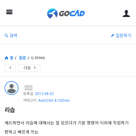
고
캐
드
–
검색
질문하기
캐
드
(CAD)
홈
/
질문
/
Q 95966
정
다음
보
의
Lv.0
중
등록일:
2012-08-23
카테고리:
AutoCAD & CADian
심
리습
캐드하면서 리습에 대해서는 잘 모르다가 기본 명령어 이외에 작업하기
편하고 빠르게 쓰는