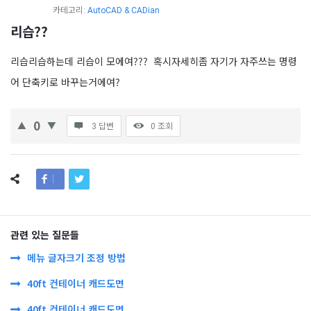
카테고리:
AutoCAD & CADian
리습??
리습리습하는데 리습이 모에여??? 혹시자세히좀 자기가 자주쓰는 명령
어 단축키로 바꾸는거에여?
0
3 답변
0
조회
관련 있는 질문들
메뉴 글자크기 조정 방법
40ft 컨테이너 캐드도면
40ft 컨테이너 캐드도면