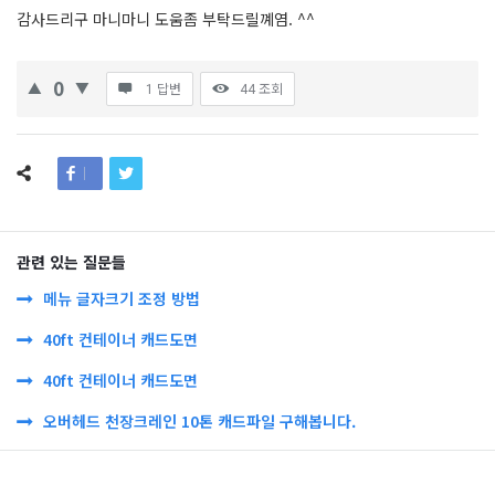
감사드리구 마니마니 도움좀 부탁드릴꼐염. ^^
0
1 답변
44
조회
관련 있는 질문들
메뉴 글자크기 조정 방법
40ft 컨테이너 캐드도면
40ft 컨테이너 캐드도면
오버헤드 천장크레인 10톤 캐드파일 구해봅니다.