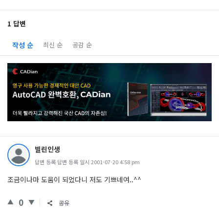
1 답변
작성 순
최신 순
공감 순
빌린인생
답변 등록 답변 등록 일시 2001-07-20 4:58 pm
조금이나마 도움이 되었다니 저도 기쁘네여..^^
0
공유