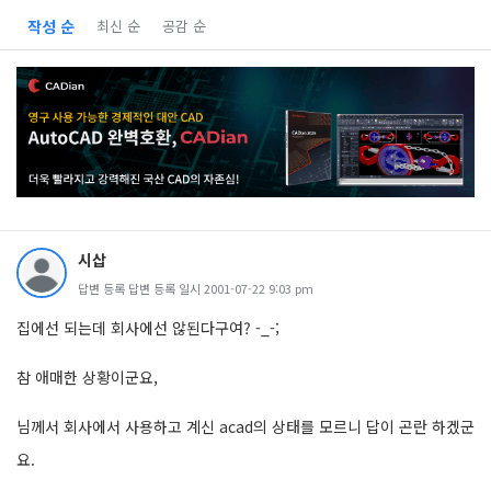
작성 순
최신 순
공감 순
시삽
답변 등록 답변 등록 일시 2001-07-22 9:03 pm
집에선 되는데 회사에선 않된다구여? -_-;
참 애매한 상황이군요,
님께서 회사에서 사용하고 계신 acad의 상태를 모르니 답이 곤란 하겠군
요.