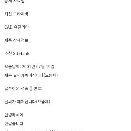
공개 자료실
최신 드라이버
CAD 유틸리티
제품 상세정보
추천 SiteLink
오늘날짜: 2001년 07월 19일
제목 글씨가깨어짐니다(으뜸체)
글쓴이:김성종 () 번호:
글씨가 깨어짐니다(으뜸체)
안녕하세여
반갑슴니다