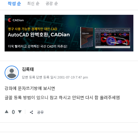
작성 순
최신 순
공감 순
김록태
답변 등록 답변 등록 일시 2001-07-19 7:47 pm
강좌에 문자쓰기방에 보시면
글꼴 등록 방법이 있으니 참고 하시고 안되면 다시 함 올려주세염
0
공유
Sidebar