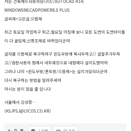
저는 건축캐드사용자임니다//AUTOCAD R14;
WINDOWS98;CADPOWER8.0 PLUS
글씨체=고은글,으뜸체
최근 토요일 작업하구 퇴근,월요일 아침에 보니 모든 도면의 도면타이틀
이 다 굴림체,신명조체로 바뀌었더군여
글자를 으뜸체로 복구하려구 윈도우방에 복사두하고// 글꼴추가두하
고//원본사용자 컴에서 네트웨킹으로 내컴에다 설치도했어여
그러나 나의 <윈도우방/폰트방/으뜸체>는 설치가않되더군여
다시 복구하는 방법을 알려주세여
아시는 분이 많을 줄 압니다
서울에서 김성종…
(KSJPSJ@LYCOS.CO.KR)
0