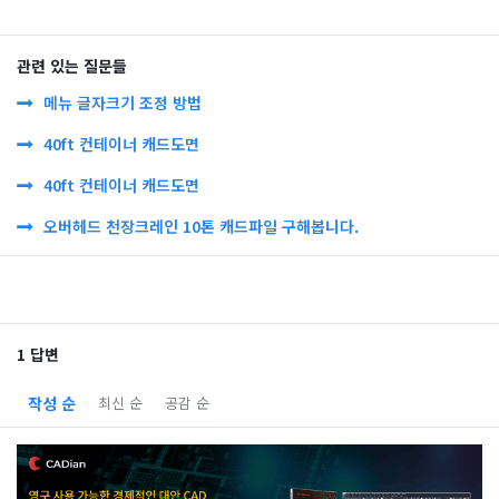
관련 있는 질문들
메뉴 글자크기 조정 방법
40ft 컨테이너 캐드도면
40ft 컨테이너 캐드도면
오버헤드 천장크레인 10톤 캐드파일 구해봅니다.
1 답변
작성 순
최신 순
공감 순