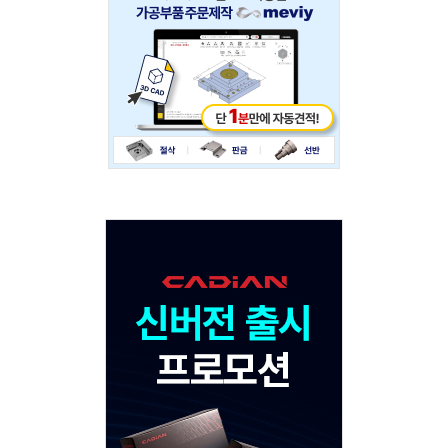
234x60
Adv
120x600