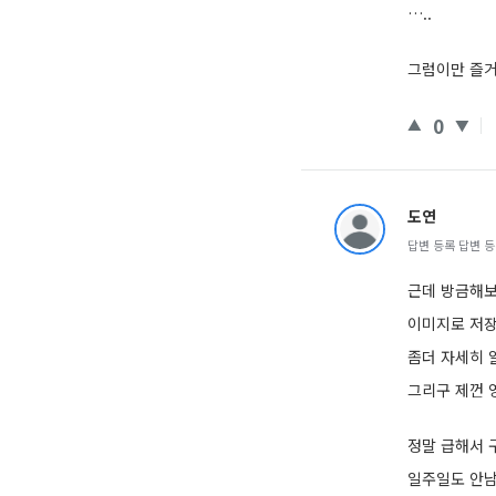
…..
그럼이만 즐거
0
도연
답변 등록 답변 등록 
근데 방금해
이미지로 저장
좀더 자세히 
그리구 제껀 
정말 급해서
일주일도 안