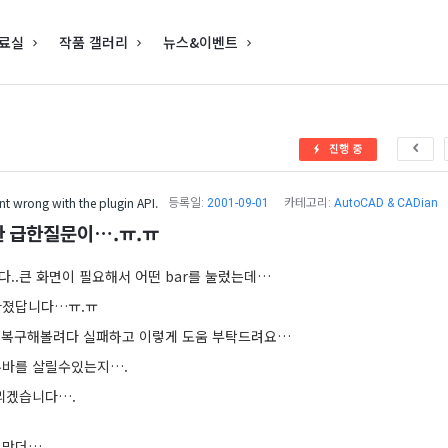
료실
작품 갤러리
뉴스&이벤트
진행 중
t wrong with the plugin API.
등록일:
2001-09-01
카테고리:
AutoCAD & CADian
 급한질문이….ㅠ.ㅠ
하다..큰 화면이 필요해서 어떤 bar를 눌렀는데…
라졌답니다…ㅠ.ㅠ
 복구해볼려다 실패하고 이렇게 도움 부탁드려요…
뉴바를 살릴수있는지….
리겠습니다….
지만더…