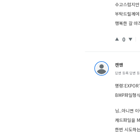
수고스럽지만 
부탁드릴께여
행복한 갈 마
0
캔맨
답변 등록 답변 등록 
명령:EXPOR
BMP파일형식
님..아니면 
캐드파일을 
한번 시도하는