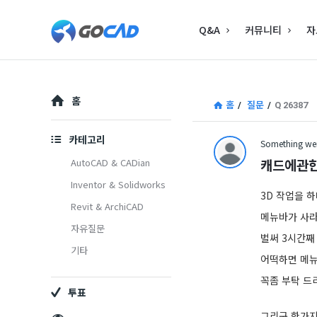
고
고
Q&A
커뮤니티
자
캐
캐
드
드
–
Explore
–
홈
홈
/
질문
/
Q 26387
캐
캐
드
카테고리
Something wen
드
(CAD)
캐드에관한
AutoCAD & CADian
(CAD)
Inventor & Solidworks
정
3D 작업을 
Revit & ArchiCAD
정
보
메뉴바가 사
자유질문
보
의
벌써 3시간째
기타
어떡하면 메
중
의
꼭좀 부탁 드
심
투표
중
그리구 한가