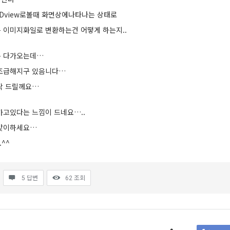
 Dview로볼때 화면상에나타나는 상태로
 이미지화일로 변환하는건 어떻게 하는지..
은 다가오는데…
 조급해지구 있음니다…
탁 드릴께요…
가고있다는 느낌이 드네요…..
 맞이하세요…
^^
5 답변
62
조회