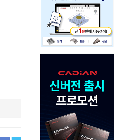
234x60
Adv
120x600