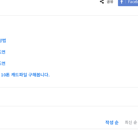
공유
Face
방법
도면
도면
10톤 캐드파일 구해봅니다.
작성 순
최신 순