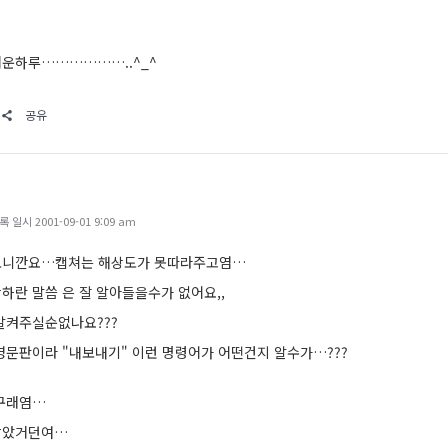
운하루………………..^_^
공유
일시 2001-09-01 9:09 am
보니깐요…캡쳐는 해상도가 못따라주고염…
하란 말씀 은 잘 알아들을수가 없어요,,
알켜주실순없나요???
영문판이라 "내보내기" 이런 명령어가 어떤건지 알수가…???
 구래염…
남았거던여…