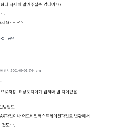
함더 자세히 알켜주실순 없나여???
….
즈세요……^^
공유
일시 2001-09-01 9:44 am
T
으로저장..해상도차이가 캡처와 별 차이없음
이런방법도
MAX파일이나 어도비일러스트레이션파일로 변환해서
 것도….