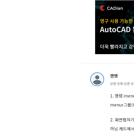
캔맨
답변 등록 답변 등록 
1. 명령:men
menur그룹(
2. 화면캡
아님 캐드에서