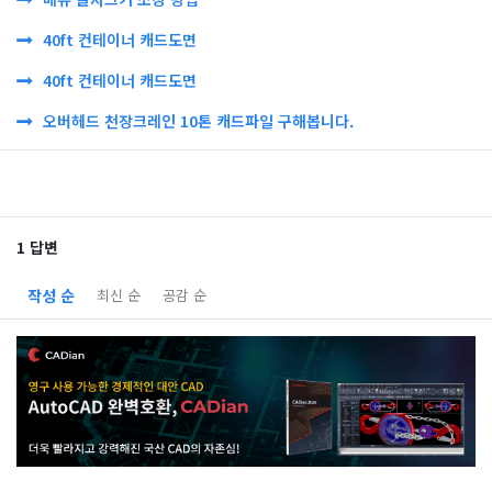
40ft 컨테이너 캐드도면
40ft 컨테이너 캐드도면
오버헤드 천장크레인 10톤 캐드파일 구해봅니다.
1 답변
작성 순
최신 순
공감 순