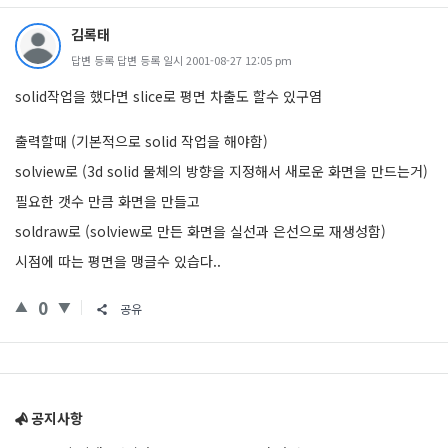
김록태
답변 등록 답변 등록 일시 2001-08-27 12:05 pm
solid작업을 했다면 slice로 평면 차출도 할수 있구염
출력할때 (기본적으로 solid 작업을 해야함)
solview로 (3d solid 물체의 방향을 지정해서 새로운 화면을 만드는거)
필요한 갯수 만큼 화면을 만들고
soldraw로 (solview로 만든 화면을 실선과 은선으로 재생성함)
시점에 따는 평면을 맹글수 있습다..
0
공유
Sidebar
공지사항