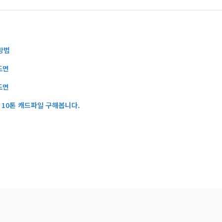
방법
도면
도면
10톤 캐드파일 구해봅니다.