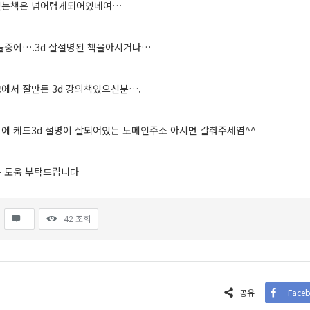
있는책은 넘어렵게되어있네여…
들중에….3d 잘설명된 책을아시거나…
에서 잘만든 3d 강의책있으신분….
에 케드3d 설명이 잘되어있는 도메인주소 아시면 갈춰주세염^^
 도움 부탁드립니다
42
조회
공유
Face