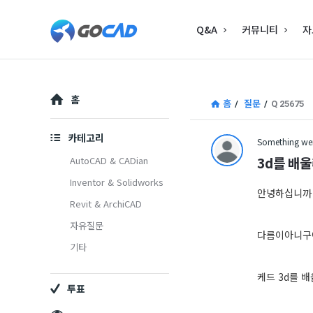
고
고
Q&A
커뮤니티
자
캐
캐
드
드
–
Explore
–
홈
홈
/
질문
/
Q 25675
캐
캐
드
카테고리
Something wen
드
(CAD)
3d를 배
AutoCAD & CADian
(CAD)
Inventor & Solidworks
정
안녕하십니까
Revit & ArchiCAD
정
보
자유질문
보
의
다름이아니구
기타
중
의
케드 3d를 
심
투표
중