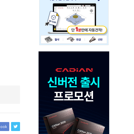
234x60
Adv
120x600
book