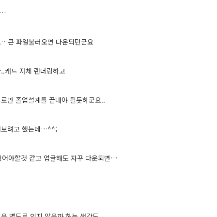
…
도…큰 파일불러오면 다운되던군요
..캐드 자체 랜더링하고
로만 졸업설계를 끝내야 될듯하군요..
보려고 했는데…^^;
 있어야할것 같고 업글해도 자꾸 다운되면…
은 별도로 있지 않을까 하는 생각도