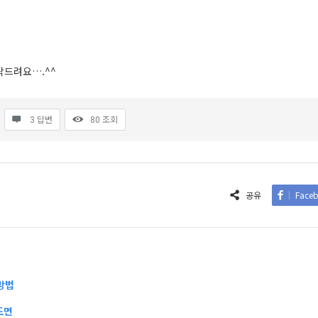
탁드려요….^^
3 답변
80
조회
공유
Face
방법
도면