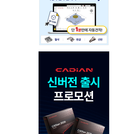
234x60
Adv
120x600