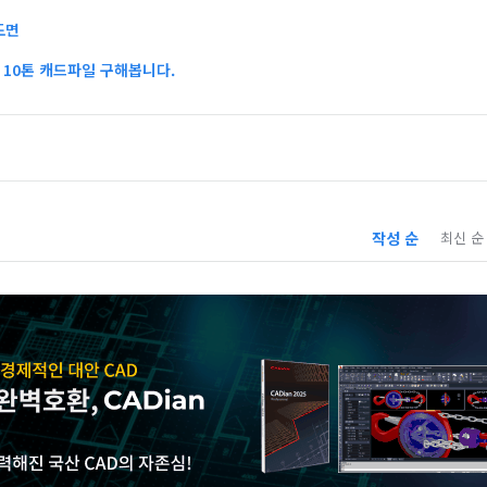
도면
10톤 캐드파일 구해봅니다.
작성 순
최신 순