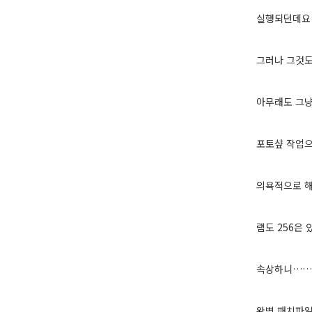
실행되던데요
그러나 그것
아무래도 그냥
포토샾 작업으
의욕적으로 해
램도 256은
속상하니……
완벽 패치파일