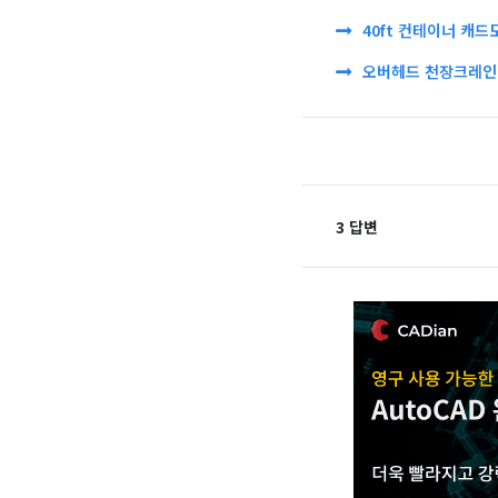
40ft 컨테이너 캐드
오버헤드 천장크레인 
3 답변