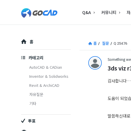
고
고
Q&A
커뮤니티
자
캐
캐
드
드
–
Explore
–
홈
홈
/
질문
/
Q 25476
캐
캐
드
카테고리
Something wen
드
(CAD)
3ds viz
AutoCAD & CADian
(CAD)
Inventor & Solidworks
정
감사합니다…전번
Revit & ArchiCAD
정
보
자유질문
보
의
도움이 되었습
기타
중
의
말씀하신대로 
심
투표
중