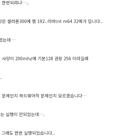
 한번되려나…..
은 셀러론300에 램 192..리바tnt m64 32메가 입니다..
4였는데…
사양이 200mhz에 기본128 권장 256 이라길래
.
적 문제인지 하드웨어적 문제인지 모르겠습니다…
는 실행이 안되었는데….
는 그래도 한번 실행되었습니다..