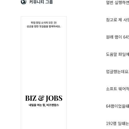
Navigation
심
커뮤니티 그룹
열번 실행하면
참고로 제 사양
원래 램이 6
도움말 파일에 
업글했는데요.
소프트 웨어
64램이었을떄
192램 일떄