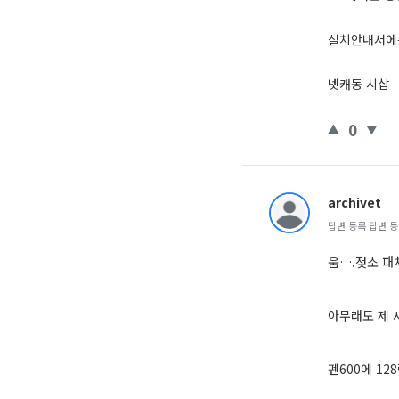
설치안내서에는
넷캐동 시삽
0
archivet
답변 등록 답변 등록 
움….젖소 패
아무래도 제 
펜600에 1