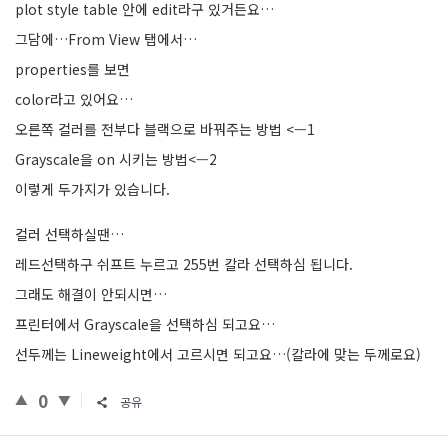
plot style table 안에 edit라구 있거든요…
그담에…From View 탭에서…
properties를 보면
color라고 있어요…
오른쪽 컬러를 전부다 블랙으로 바꿔주는 방법 <—1
Grayscale을 on 시키는 방법<—2
이렇게 두가지가 있습니다.
컬러 선택하실땐…
레드선택하구 쉬프트 누르고 255번 칼라 선택하심 됩니다.
그래도 해결이 안되시면…
프린터에서 Grayscale을 선택하심 되고요…
선두께는 Lineweight에서 고르시면 되고요…(칼라에 맞는 두께로요)
0
공유