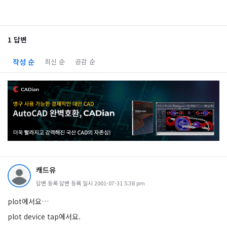
1 답변
작성 순
최신 순
공감 순
캐드유
답변 등록 답변 등록 일시 2001-07-31 5:38 pm
plot에서요…
plot device tap에서요.