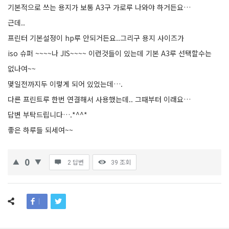
기본적으로 쓰는 용지가 보통 A3구 가로루 나와야 하거든요…
근데..
프린터 기본설정이 hp루 안되거든요..그리구 용지 사이즈가
iso 슈퍼 ~~~~나 JIS~~~~ 이런것들이 있는데 기본 A3루 선택할수는
없나여~~
몇일전까지두 이렇게 되어 있었는데….
다른 프린트루 한번 연결해서 사용했는데.. 그때부터 이래요…
답변 부탁드립니다….*^^*
좋은 하루들 되세여~~
0
2 답변
39
조회