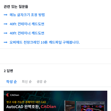
관련 있는 질문들
메뉴 글자크기 조정 방법
40ft 컨테이너 캐드도면
40ft 컨테이너 캐드도면
오버헤드 천장크레인 10톤 캐드파일 구해봅니다.
2 답변
작성 순
최신 순
공감 순