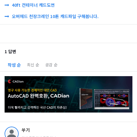
40ft 컨테이너 캐드도면
오버헤드 천장크레인 10톤 캐드파일 구해봅니다.
1 답변
작성 순
최신 순
공감 순
쑤기