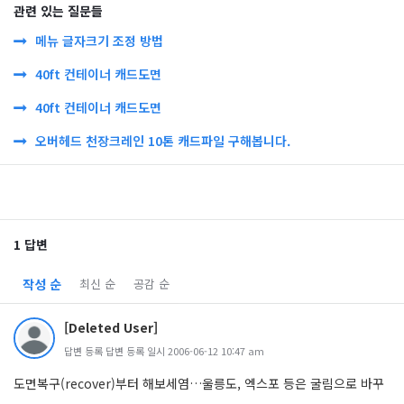
관련 있는 질문들
메뉴 글자크기 조정 방법
40ft 컨테이너 캐드도면
40ft 컨테이너 캐드도면
오버헤드 천장크레인 10톤 캐드파일 구해봅니다.
1 답변
작성 순
최신 순
공감 순
[Deleted User]
답변 등록 답변 등록 일시 2006-06-12 10:47 am
도면복구(recover)부터 해보세염…울릉도, 엑스포 등은 굴림으로 바꾸