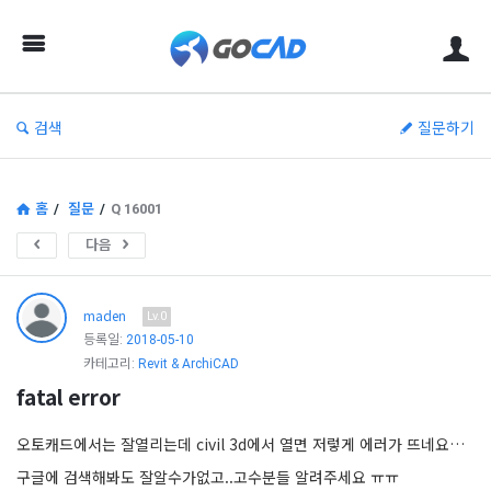
고
캐
드
–
검색
질문하기
캐
드
(CAD)
홈
/
질문
/
Q 16001
정
다음
보
의
maden
Lv.0
중
등록일:
2018-05-10
카테고리:
Revit & ArchiCAD
심
fatal error
오토캐드에서는 잘열리는데 civil 3d에서 열면 저렇게 에러가 뜨네요…
구글에 검색해봐도 잘알수가없고..고수분들 알려주세요 ㅠㅠ