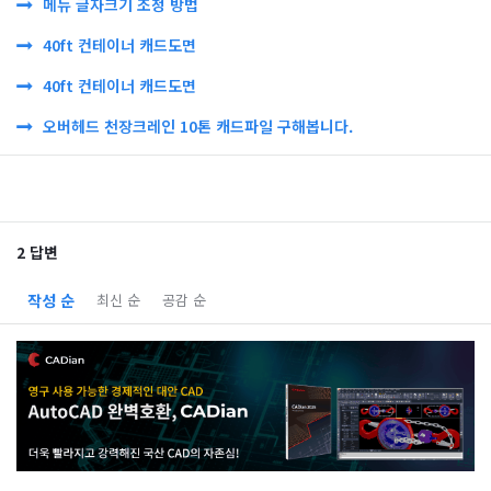
메뉴 글자크기 조정 방법
40ft 컨테이너 캐드도면
40ft 컨테이너 캐드도면
오버헤드 천장크레인 10톤 캐드파일 구해봅니다.
2 답변
작성 순
최신 순
공감 순