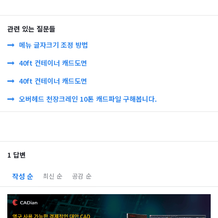
관련 있는 질문들
메뉴 글자크기 조정 방법
40ft 컨테이너 캐드도면
40ft 컨테이너 캐드도면
오버헤드 천장크레인 10톤 캐드파일 구해봅니다.
1 답변
작성 순
최신 순
공감 순