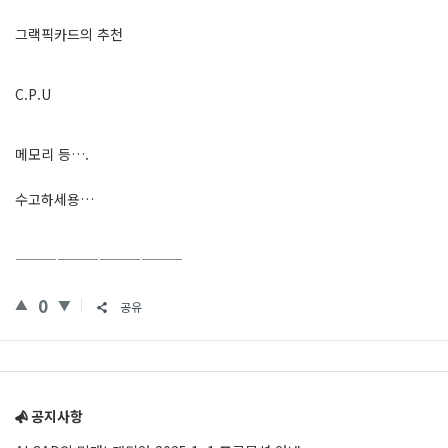
그랙픽카드의 추천
C.P.U
메모리 등….
수고하세용…
————————————
0
공유
Sidebar
공지사항