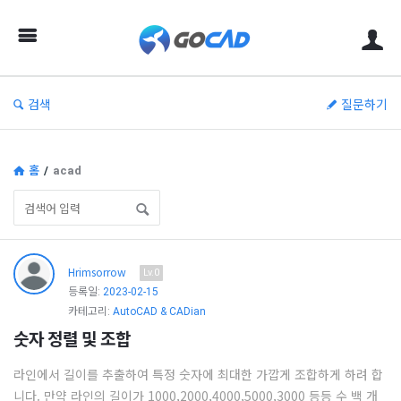
고
캐
드
–
검색
질문하기
캐
드
(CAD)
홈
/
acad
정
보
의
고
Hrimsorrow
중
Lv.0
캐
등록일:
2023-02-15
심
드
카테고리:
AutoCAD & CADian
숫자 정렬 및 조합
–
캐
라인에서 길이를 추출하여 특정 숫자에 최대한 가깝게 조합하게 하려 합
드
니다. 만약 라인의 길이가 1000,2000,4000,5000,3000 등등 수 백 개