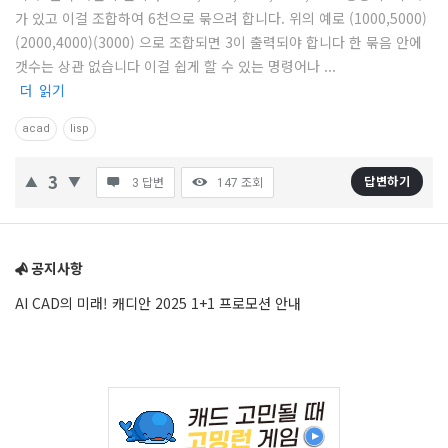
가 있고 이걸 조합하여 6천으로 묶으려 합니다. 위의 예로 (1000,5000)
(CAD)
(2000,4000)(3000) 으로 조합되면 3이 출력되야 합니다 한 묶음 안에
정
갯수는 상관 없습니다 이걸 쉽게 할 수 있는 명령어나 ...
보
더 읽기
의
acad
lisp
중
심
3
답변하기
3 답변
147
조회
Latest
Sidebar
질
문
공지사항
AI CAD의 미래! 캐디안 2025 1+1 프로모션 안내
Adv
234x60