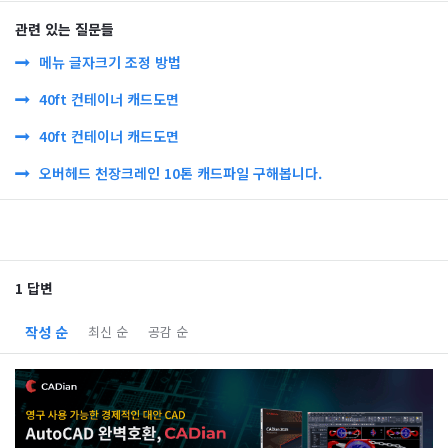
관련 있는 질문들
메뉴 글자크기 조정 방법
40ft 컨테이너 캐드도면
40ft 컨테이너 캐드도면
오버헤드 천장크레인 10톤 캐드파일 구해봅니다.
1 답변
작성 순
최신 순
공감 순