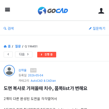
고
캐
드
–
검색
질문하기
캐
드
(CAD)
홈
/
질문
/
Q 196451
정
다음
진행 중
보
의
김하율
Lv.0
중
등록일:
2026-05-04
카테고리:
AutoCAD & CADian
심
도면 복사로 가져올때 치수, 품목list가 변해요
2개의 다른 완성된 도면을 각각열어서