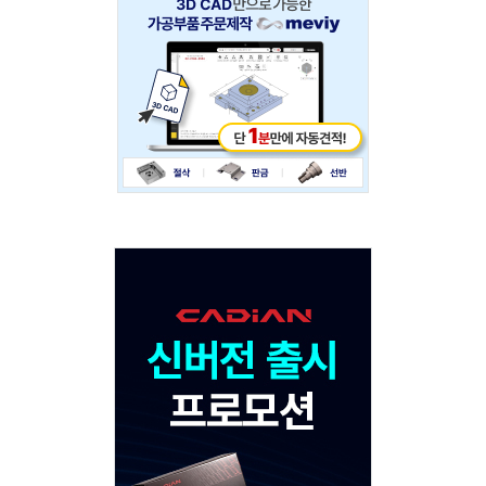
234x60
Adv
120x600