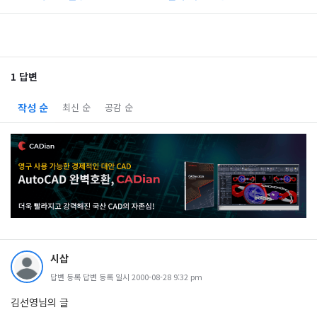
1 답변
작성 순
최신 순
공감 순
시삽
답변 등록 답변 등록 일시 2000-08-28 9:32 pm
김선영님의 글