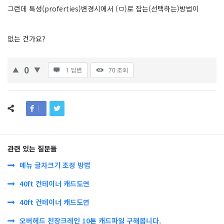
그런데 특성(proferties)변경시에서 (ㅁ)로 잡는(선택하는)방법이
없는 건가요?
0
1 답변
70
조회
관련 있는 질문들
메뉴 글자크기 조정 방법
40ft 컨테이너 캐드도면
40ft 컨테이너 캐드도면
오버헤드 천장크레인 10톤 캐드파일 구해봅니다.