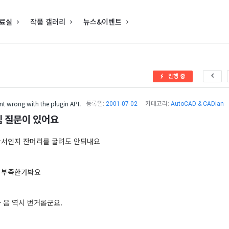
료실
작품 갤러리
뉴스&이벤트
진행 중
t wrong with the plugin API.
등록일:
2001-07-02
카테고리:
AutoCAD & CADian
 질문이 있어요
라서인지 잔머리를 굴려도 안되내요
 부족한가봐요
 음 역시 번거롭군요.