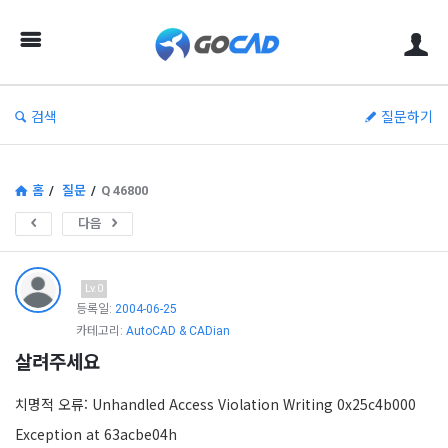
고
캐
드
–
검색
질문하기
캐
드
(CAD)
홈
/
질문
/
Q 46800
정
다음
보
의
Lv.0
중
등록일:
2004-06-25
카테고리:
AutoCAD & CADian
심
살려주세요
치명적 오류: Unhandled Access Violation Writing 0x25c4b000
Exception at 63acbe04h