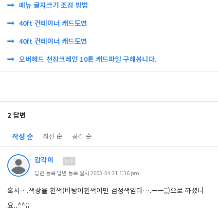
메뉴 글자크기 조정 방법
40ft 컨테이너 캐드도면
40ft 컨테이너 캐드도면
오버헤드 천장크레인 10톤 캐드파일 구해봅니다.
2 답변
작성 순
최신 순
공감 순
감각이
Lv.0
답변 등록 답변 등록 일시 2003-04-21 1:36 pm
혹시….색상을 흰색(바탕이흰색이면 검정색임다….ㅡㅡ;;)으로 하셨나
요..^^;;