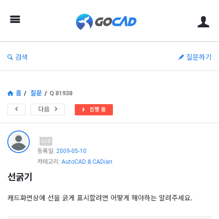
고
캐
드
–
검색
질문하기
캐
드
(CAD)
홈
/
질문
/
Q 81938
정
다음
진행 중
보
의
Lv.0
중
등록일:
2009-05-10
카테고리:
AutoCAD & CADian
심
선굵기
캐드화면상에 선을 굵게 표시할려면 어떻게 해야하는 알려주세요.