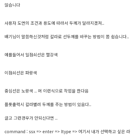
않습니다
사용자 도면의 조건과 용도에 따라서 두께가 달라지겠져..
배기님이 말씀하신것처럼 칼라로 선두께를 바꾸는 방법이 쫌 쉽습니다..
예를들어서 일점쇠선은 빨강색
이점쇠선은 파랑색
중심선은 노랑색 .. 머 이런식으로 작업을 한다음
플롯출력시 칼라별러 두께를 주는 방법이 있음다..
글고 그런경우가 안되신다면 ..
command : ssx => enter => ltype => 여기서 내가 선택하고 싶은 라