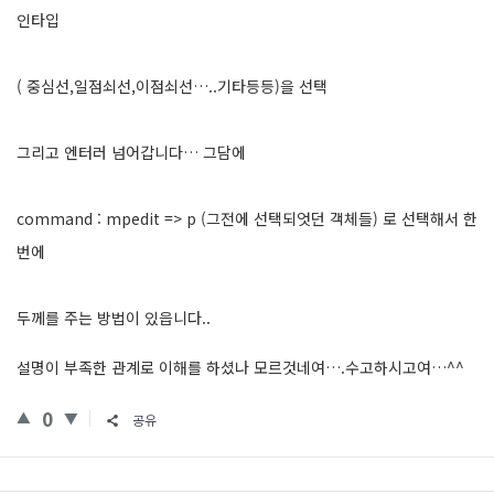
인타입
( 중심선,일점쇠선,이점쇠선…..기타등등)을 선택
그리고 엔터러 넘어갑니다… 그담에
command : mpedit => p (그전에 선택되엇던 객체들) 로 선택해서 한
번에
두께를 주는 방법이 있읍니다..
설명이 부족한 관계로 이해를 하셨나 모르것네여….수고하시고여…^^
0
공유