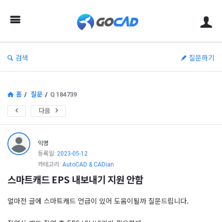
고
캐
드
–
검색
질문하기
캐
드
(CAD)
홈
/
질문
/
Q 184739
정
다음
보
의
익명
중
등록일:
2023-05-12
카테고리:
AutoCAD & CADian
심
스마트캐드 EPS 내보내기 지원 안함
얼마전 글에 스마트캐드 언급이 있어 도움이될까 질문드립니다.