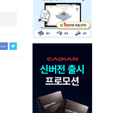
234x60
Adv
book
120x600