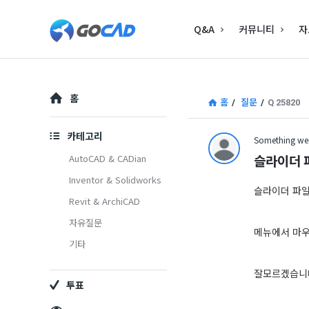
고
고
Q&A
커뮤니티
자
캐
캐
드
드
–
Explore
–
홈
홈
/
질문
/
Q 25820
캐
캐
드
카테고리
Something wen
드
(CAD)
슬라이더 
AutoCAD & CADian
(CAD)
Inventor & Solidworks
정
슬라이더 파일
Revit & ArchiCAD
정
보
자유질문
보
의
메뉴에서 마
기타
중
의
잘모르겠습니다
심
투표
중