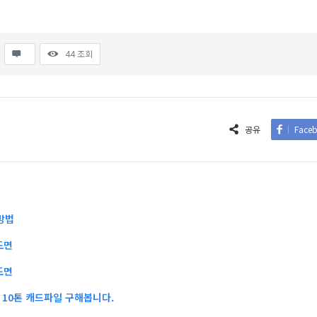
44
조회
공유
Face
방법
도면
도면
10톤 캐드파일 구해봅니다.