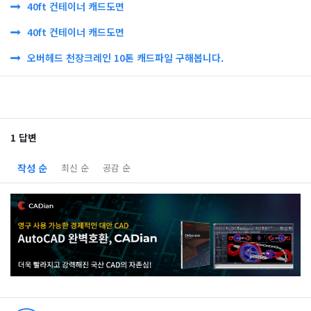
40ft 컨테이너 캐드도면
40ft 컨테이너 캐드도면
오버헤드 천장크레인 10톤 캐드파일 구해봅니다.
1 답변
작성 순
최신 순
공감 순