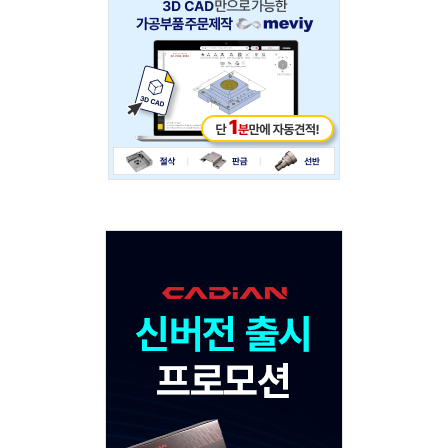
234x60
Adv
120x600