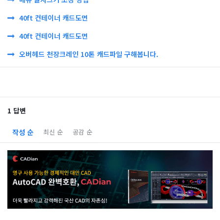
40ft 컨테이너 캐드도면
40ft 컨테이너 캐드도면
오버헤드 천장크레인 10톤 캐드파일 구해봅니다.
1 답변
작성 순
최신 순
공감 순