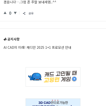
겠읍니다….그럼 존 주말 보내세염..^^
0
공유
Sidebar
공지사항
AI CAD의 미래! 캐디안 2025 1+1 프로모션 안내
Adv
234x60
Adv