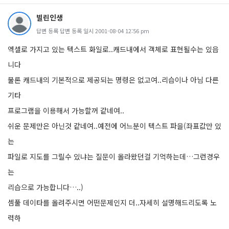
빌린인생
답변 등록 답변 등록 일시 2001-08-04 12:56 pm
엑셀로 가지고 있는 텍스트 화일로..캐드내에서 객체로 표현될수는 있읍
니다
물론 캐드내의 기본적으로 제공되는 명령은 없고여..리습이나 아님 다른
기타
프로그램을 이용해서 가능할꺼 같네여..
쉬운 문제만은 아닌것 같네여..예전에 어느분이 텍스트 파을(좌표값만 있
는
파일로 지도를 그릴수 있냐는 질문이 올라왔던걸 기억하는데…그런경우
는
리습으로 가능합니다…..)
셈풀 데이타를 올려주시면 어떤문제인지 더..자세히 설명해드리도록 노
력하