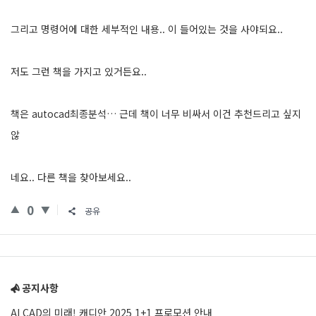
그리고 명령어에 대한 세부적인 내용.. 이 들어있는 것을 사야되요..
저도 그런 책을 가지고 있거든요..
책은 autocad최종분석… 근데 책이 너무 비싸서 이건 추천드리고 싶지
않
네요.. 다른 책을 찾아보세요..
0
공유
Sidebar
공지사항
AI CAD의 미래! 캐디안 2025 1+1 프로모션 안내