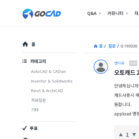
고
고
Q&A
커뮤니티
자
캐
캐
드
드
–
Explore
–
홈
홈
/
질문
/
Q 193326
캐
캐
드
카테고리
앤디유
Lv.0
드
(CAD)
오토캐드 2
AutoCAD & CADian
(CAD)
Inventor & Solidworks
정
안녕하십니까
Revit & ArchiCAD
정
보
캐드사용시 메
자유질문
보
의
동합니다.
기타
appload
중
의
심
투표
중
1