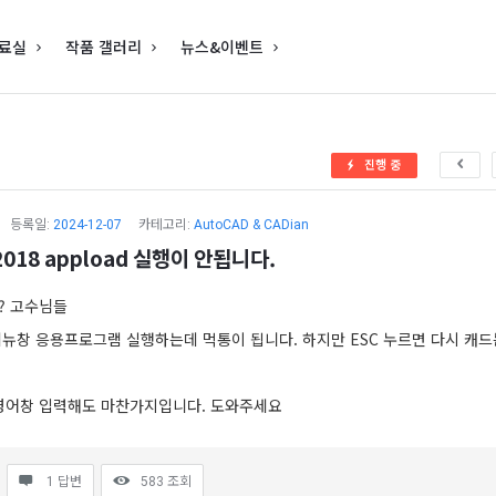
료실
작품 갤러리
뉴스&이벤트
진행 중
등록일:
2024-12-07
카테고리:
AutoCAD & CADian
018 appload 실행이 안됩니다.
? 고수님들
뉴창 응용프로그램 실행하는데 먹통이 됩니다. 하지만 ESC 누르면 다시 캐드
 명령어창 입력해도 마찬가지입니다. 도와주세요
1 답변
583
조회