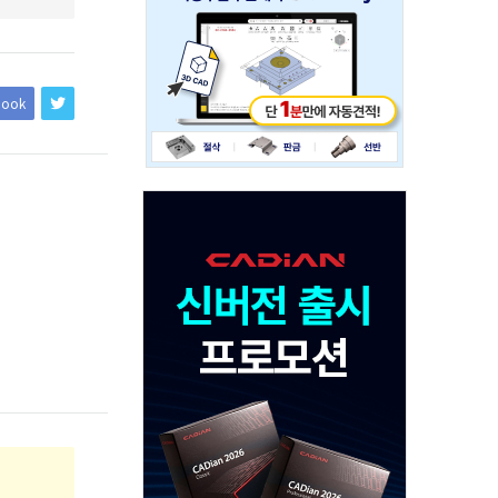
234x60
book
Adv
120x600