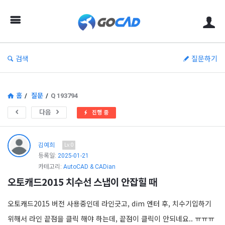
고
캐
드
–
검색
질문하기
캐
드
(CAD)
홈
/
질문
/
Q 193794
정
다음
진행 중
보
의
김예희
Lv.0
중
등록일:
2025-01-21
카테고리:
AutoCAD & CADian
심
오토캐드2015 치수선 스냅이 안잡힐 때
오토캐드2015 버전 사용중인데 라인긋고, dim 엔터 후, 치수기입하기
위해서 라인 끝점을 클릭 해야 하는데, 끝점이 클릭이 안되네요.. ㅠㅠㅠ