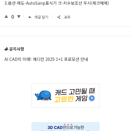
3.옵션-제도-AutoSanp표식기 크-치수보조선 무시(체크해제)
0
댓글 달기
공유
Sidebar
공지사항
AI CAD의 미래! 캐디안 2025 1+1 프로모션 안내
Adv
234x60
Adv