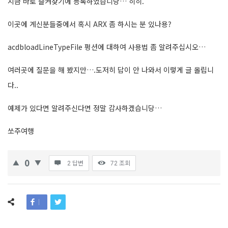
지금 바로 즐켜찾기에 등록하였습니당… 히히.
이곳에 계신분들중에서 혹시 ARX 좀 하시는 분 있나용?
acdbloadLineTypeFile 펑션에 대하여 사용법 좀 알려주십시오…
여러곳에 질문을 해 봤지만….도저히 답이 안 나와서 이렇게 글 올립니
다..
예제가 있다면 알려주신다면 정말 감사하겠습니당…
쏘주여행
0
2 답변
72
조회