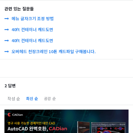
관련 있는 질문들
메뉴 글자크기 조정 방법
40ft 컨테이너 캐드도면
40ft 컨테이너 캐드도면
오버헤드 천장크레인 10톤 캐드파일 구해봅니다.
2 답변
작성 순
최신 순
공감 순