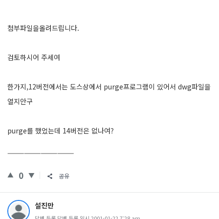
첨부파일을올려드립니다.
검토하시어 주세여
한가지,12버전에서는 도스상에서 purge프로그램이 있어서 dwg파일을
열지안구
purge를 했었는데 14버전은 없나여?
————————————
0
공유
설진만
답변 등록 답변 등록 일시 2001-01-22 7:28 am