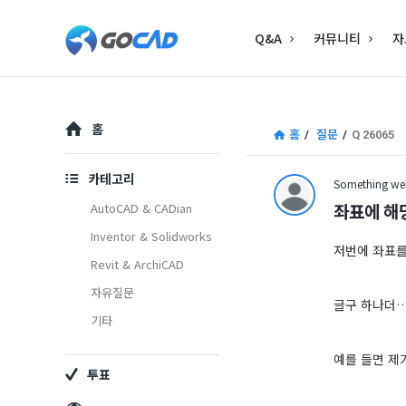
고
고
Q&A
커뮤니티
자
캐
캐
드
드
–
Explore
–
홈
홈
/
질문
/
Q 26065
캐
캐
드
카테고리
Something wen
드
(CAD)
좌표에 해
AutoCAD & CADian
(CAD)
Inventor & Solidworks
정
저번에 좌표를
Revit & ArchiCAD
정
보
자유질문
보
의
글구 하나더…
기타
중
의
예를 들면 제가
심
투표
중