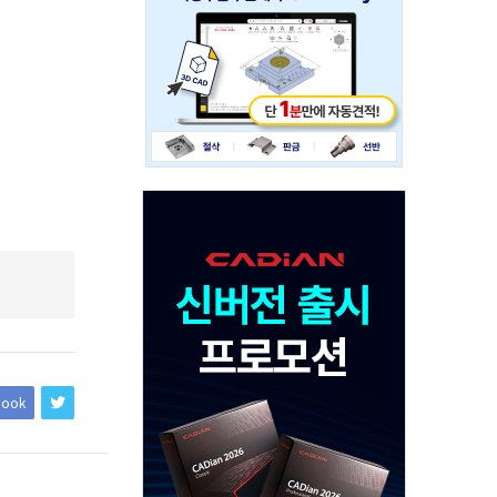
234x60
Adv
120x600
book