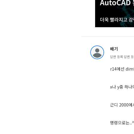
배기
답변 등록 답변 등록 
r14에선 dim
x나 y중 하
근디 2000
명령으로는..^