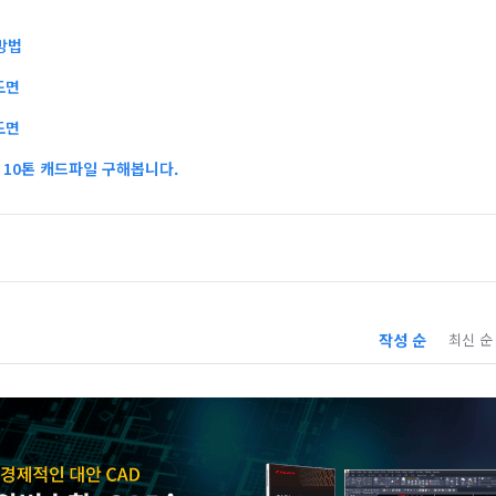
방법
도면
도면
10톤 캐드파일 구해봅니다.
작성 순
최신 순